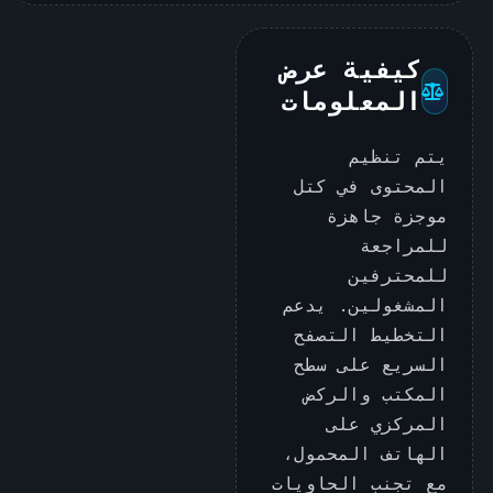
كيفية عرض
المعلومات
يتم تنظيم
المحتوى في كتل
موجزة جاهزة
للمراجعة
للمحترفين
المشغولين. يدعم
التخطيط التصفح
السريع على سطح
المكتب والركض
المركزي على
الهاتف المحمول،
مع تجنب الحاويات