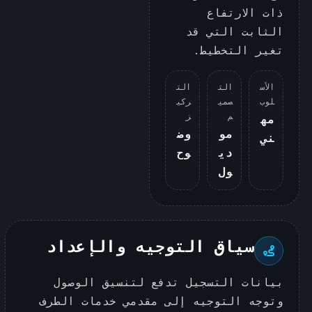
ذات الارتفاع
الثابت التي قد
تغير التخطيط.
الأس
الت
الت
لوب
صمي
ركي
م
ز
مه
مو
وض
ني
دي
وح
ول
سياق التوجيه والإعداد
بيانات التسجيل تدفع لتنسيق الوصول
وتوجه التوجيه إلى مقدمي خدمات الطرف