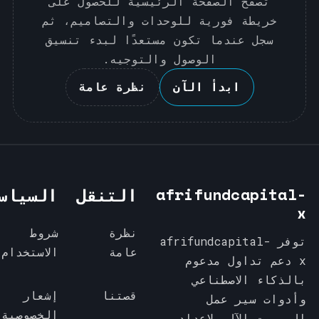
تصفح الصفحة الرئيسية للحصول على
خريطة فورية للوحدات والتصاميم، ثم
سجل عندما تكون مستعدًا لبدء تنسيق
الوصول والتوجيه.
ابدأ الآن
نظرة عامة
afrifundcapital-
التنقل
السياس
x
نظرة
شروط
توفر afrifundcapital-
عامة
الاستخدام
x دعم تداول مدعوم
بالذكاء الاصطناعي
قصتنا
إشعار
وأدوات سير عمل
الخصوصية
الروبوت الآلي لإعداد