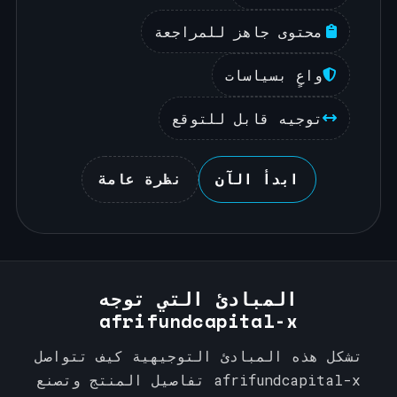
محتوى جاهز للمراجعة
واعٍ بسياسات
توجيه قابل للتوقع
ابدأ الآن
نظرة عامة
المبادئ التي توجه
afrifundcapital-x
تشكل هذه المبادئ التوجيهية كيف تتواصل
afrifundcapital-x تفاصيل المنتج وتصنع