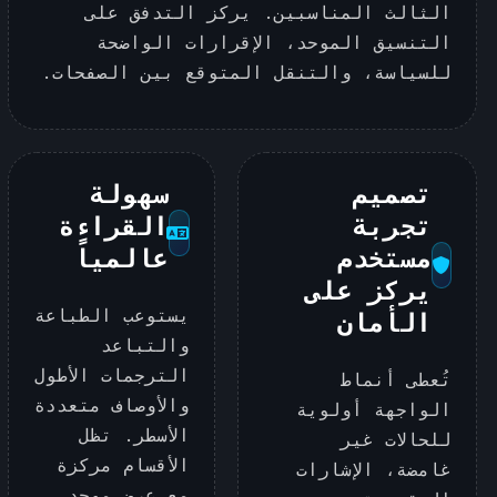
الثالث المناسبين. يركز التدفق على
التنسيق الموحد، الإقرارات الواضحة
للسياسة، والتنقل المتوقع بين الصفحات.
تصميم
سهولة
تجربة
القراءة
مستخدم
عالمياً
يركز على
يستوعب الطباعة
الأمان
والتباعد
الترجمات الأطول
تُعطى أنماط
والأوصاف متعددة
الواجهة أولوية
الأسطر. تظل
للحالات غير
الأقسام مركزة
غامضة، الإشارات
مع عرض موحد