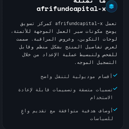
ما تمثله
afrifundcapital-x
تعمل afrifundcapital-x كمركز تسويق
يوضح مكونات سير العمل الموجهة للأتمتة،
لوحات التكوين، وعروض المراقبة. صممت
لعرض تفاصيل المنتج بشكل منظم وقابل
للفحص ولتبسيط عملية الإعداد من خلال
التسجيل الموجه.
أقسام موديولية لتنقل واضح
تسميات متسقة وتصميمات قابلة لإعادة
الاستخدام
أوصاف هدفية متوافقة مع تقديم واعٍ
للسياسات