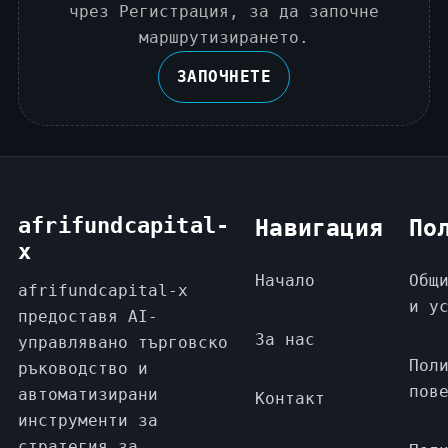
чрез Регистрация, за да започне
маршрутизирането.
ЗАПОЧНЕТЕ
afrifundcapital-
Навигация
По
x
Начало
Общ
afrifundcapital-x
и у
предоставя AI-
За нас
управлявано търговско
Пол
ръководство и
пов
автоматизирани
Контакт
инструменти за
стратегия за