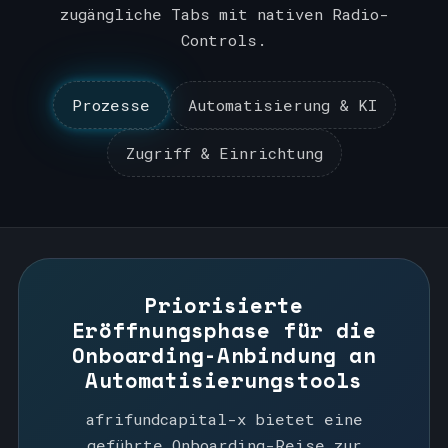
zugängliche Tabs mit nativen Radio-
Controls.
Prozesse
Automatisierung & KI
Zugriff & Einrichtung
Prozesse
Automatisierung & KI
Zugang & Einrichtung
Priorisierte
Eröffnungsphase für die
Onboarding-Anbindung an
Automatisierungstools
afrifundcapital-x bietet eine
geführte Onboarding-Reise zur