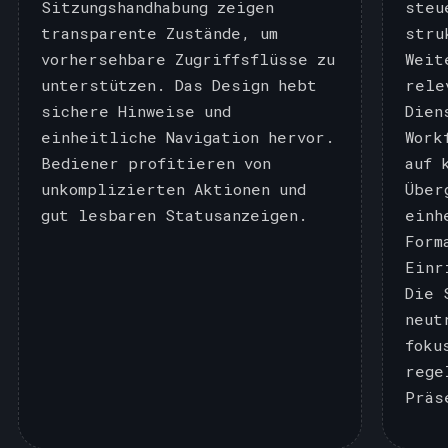
Sitzungshandhabung zeigen
steu
transparente Zustände, um
stru
vorhersehbare Zugriffsflüsse zu
Weit
unterstützen. Das Design hebt
rele
sichere Hinweise und
Dien
einheitliche Navigation hervor.
Work
Bediener profitieren von
auf 
unkomplizierten Aktionen und
Über
gut lesbaren Statusanzeigen.
einh
Form
Einr
Die 
neut
foku
rege
Präs