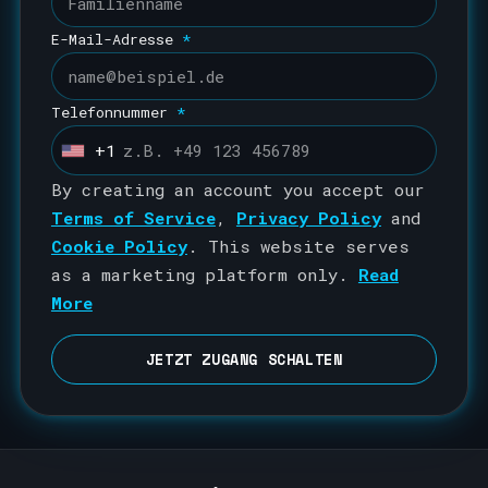
E-Mail-Adresse
*
Telefonnummer
*
+1
U
n
By creating an account you accept our
i
Terms of Service
,
Privacy Policy
and
t
Cookie Policy
. This website serves
e
as a marketing platform only.
Read
d
More
S
t
JETZT ZUGANG SCHALTEN
a
t
e
s