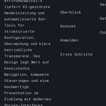
afrifundcapital-x
Ge
liefert KI-gestützte
Überblick
Handelsleitung und
Da
automatisierte Bot-
Tools für
Kontakt
strukturierte
Co
Konfiguration,
Anmelden
Überwachung und klare
betriebliche
Erste Schritte
Transparenz. Das
Design legt Wert auf
konsistente
Navigation, kompakte
Steuerungen und eine
hochwertige
Präsentation im
Einklang mit modernen
Börsen-Interfaces.