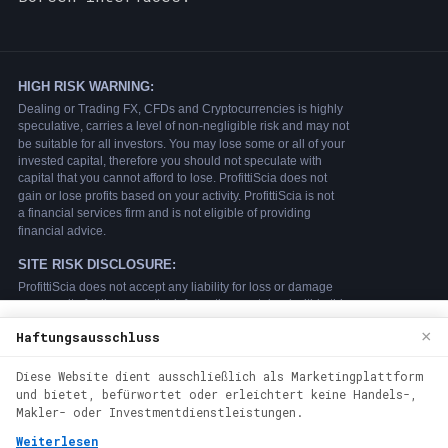
We use cookies to enhance your browsing
×
Haftungsausschluss
experience. By continuing to use our
Diese Website dient ausschließlich als Marketingplattform
website, you agree to our use of cookies.
und bietet, befürwortet oder erleichtert keine Handels-,
See our
Cookie Policy
for more
Makler- oder Investmentdienstleistungen.
information.
Weiterlesen