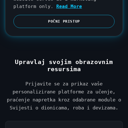
d
platform only.
Read More
S
t
POČNI PRISTUP
a
t
e
s
+
Upravlaj svojim obrazovnim
1
resursima
Prijavite se za prikaz vaše
personalizirane platforme za učenje,
praćenje napretka kroz odabrane module o
Svijesti o dionicama, roba i devizama.