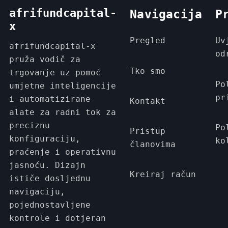
afrifundcapital-
Navigacija
P
x
Pregled
Uv
afrifundcapital-x
od
pruža vodič za
Tko smo
trgovanje uz pomoć
Po
umjetne inteligencije
pr
i automatizirane
Kontakt
alate za radni tok za
preciznu
Po
Pristup
konfiguraciju,
ko
članovima
praćenje i operativnu
jasnoću. Dizajn
Kreiraj račun
ističe dosljednu
navigaciju,
pojednostavljene
kontrole i dotjeran