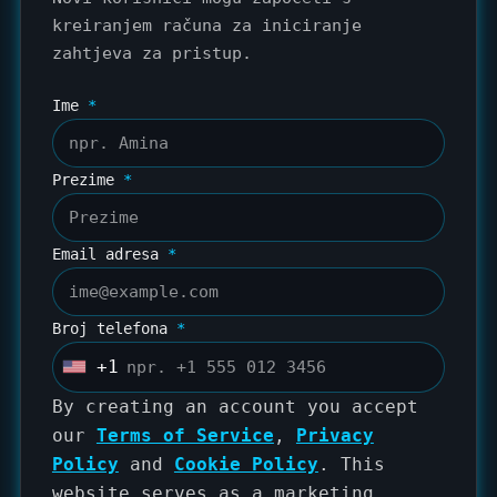
kreiranjem računa
za iniciranje
zahtjeva za pristup.
Ime
*
Prezime
*
Email adresa
*
Broj telefona
*
+1
U
n
By creating an account you accept
i
our
Terms of Service
,
Privacy
t
Policy
and
Cookie Policy
. This
e
website serves as a marketing