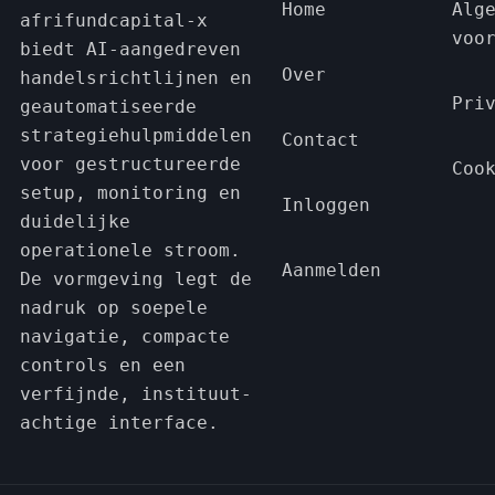
Home
Alg
afrifundcapital-x
voo
biedt AI-aangedreven
Over
handelsrichtlijnen en
Pri
geautomatiseerde
strategiehulpmiddelen
Contact
voor gestructureerde
Coo
setup, monitoring en
Inloggen
duidelijke
operationele stroom.
Aanmelden
De vormgeving legt de
nadruk op soepele
navigatie, compacte
controls en een
verfijnde, instituut-
achtige interface.