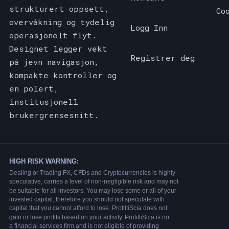
strukturert oppsett,
Co
overvåkning og tydelig
Logg Inn
operasjonelt flyt.
Designet legger vekt
Registrer deg
på jevn navigasjon,
kompakte kontroller og
en polert,
institusjonell
brukergrensesnitt.