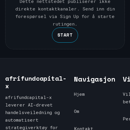
Dette nettstedet publiserer ikke
direkte kontaktkanaler. Send inn din
forespørsel via Sign Up for å starte
rutingen.
START
afrifundcapital-
Navigasjon
V
x
Hjem
Vi
afrifundcapital-x
be
leverer AI-drevet
Om
handelsveiledning og
Pe
automatisert
strategiverktøy for
Kontakt