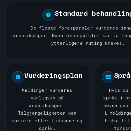
Standard behandlin
De fleste forespørsler vurderes inn
arbeidsdager. Noen forespørsler kan ta len
ytterligere ruting kreves.
Vurderingsplan
Språ
Meldinger vurderes
Hvis du
vanligvis på
språk i o
arbeidsdager.
nevne den
Tilgjengeligheten kan
i melding
variere etter tidssone og
bidra til
språk.
forsi