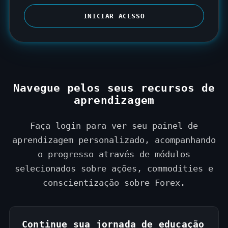
S
t
INICIAR ACESSO
a
t
e
s
+
Navegue pelos seus recursos de
1
aprendizagem
Faça login para ver seu painel de
aprendizagem personalizado, acompanhando
o progresso através de módulos
selecionados sobre ações, commodities e
conscientização sobre Forex.
Continue sua jornada de educação