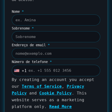
Nome
*
Sobrenome
*
Endereço de email
*
Número de telefone
*
+1
U
n
By creating an account you accept
i
our
Terms of Service
,
Privacy
t
Policy
and
Cookie Policy
. This
e
website serves as a marketing
d
platform only.
Read More