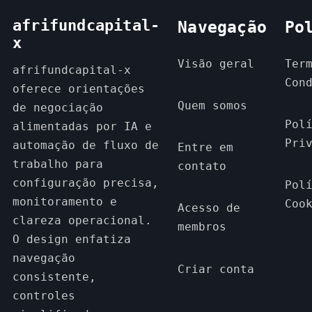
afrifundcapital-
Navegação
Po
x
Visão geral
Ter
afrifundcapital-x
Con
oferece orientações
Quem somos
de negociação
Pol
alimentadas por IA e
Pri
automação de fluxo de
Entre em
trabalho para
contato
configuração precisa,
Pol
monitoramento e
Coo
Acesso de
clareza operacional.
membros
O design enfatiza
navegação
Criar conta
consistente,
controles