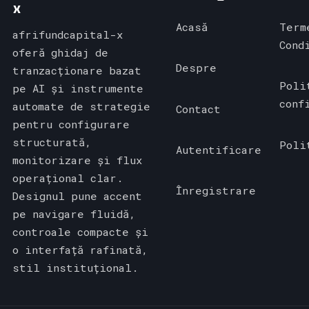
x
Acasă
Term
afrifundcapital-x
Cond
oferă ghidaj de
Despre
tranzacționare bazat
Poli
pe AI și instrumente
conf
automate de strategie
Contact
pentru configurare
structurată,
Poli
Autentificare
monitorizare și flux
operațional clar.
Înregistrare
Designul pune accent
pe navigare fluidă,
controale compacte și
o interfață rafinată,
stil instituțional.