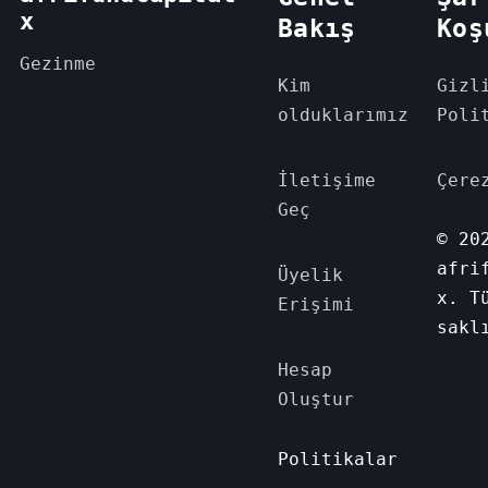
x
Bakış
Koş
Gezinme
Kim
Gizl
olduklarımız
Poli
İletişime
Çere
Geç
© 20
afri
Üyelik
x. T
Erişimi
sakl
Hesap
Oluştur
Politikalar