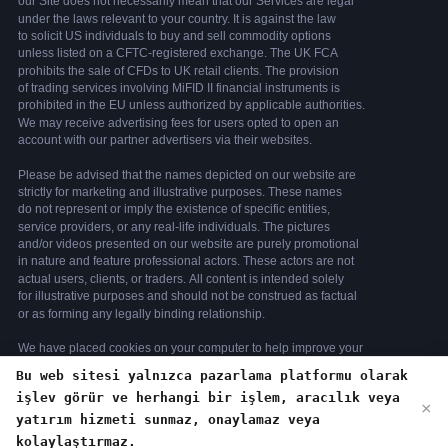
Bu web sitesi yalnızca pazarlama platformu olarak
We use cookies to enhance your browsing
işlev görür ve herhangi bir işlem, aracılık veya
×
yatırım hizmeti sunmaz, onaylamaz veya
experience. By continuing to use our
kolaylaştırmaz.