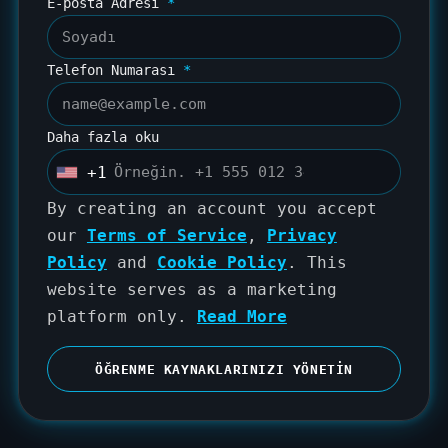
E-posta Adresi
*
Telefon Numarası
*
Daha fazla oku
+1
U
n
By creating an account you accept
i
our
Terms of Service
,
Privacy
t
Policy
and
Cookie Policy
. This
e
website serves as a marketing
d
platform only.
Read More
S
t
ÖĞRENME KAYNAKLARINIZI YÖNETIN
a
t