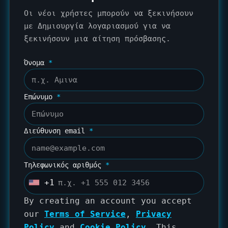
Οι νέοι χρήστες μπορούν να ξεκινήσουν
με
Δημιουργία λογαριασμού
για να
ξεκινήσουν μια αίτηση πρόσβασης.
Όνομα
*
Επώνυμο
*
Διεύθυνση email
*
Τηλεφωνικός αριθμός
*
+1
U
n
By creating an account you accept
i
our
Terms of Service
,
Privacy
t
Policy
and
Cookie Policy
. This