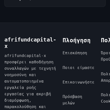
afrifundcapital-
Πλοήγηση
Πο
x
Επισκόπηση
Όρο
afrifundcapital-x
Προ
προσφέρει καθοδήγηση
Ποιοι είμαστε
συναλλαγών με τεχνητή
Πολ
νοημοσύνη και
Απο
αυτοματοποιημένα
Επικοινωνήστε
εργαλεία ροής
εργασίας για ακριβή
Πολ
Πρόσβαση
διαμόρφωση,
Coo
μελών
παρακολούθηση και