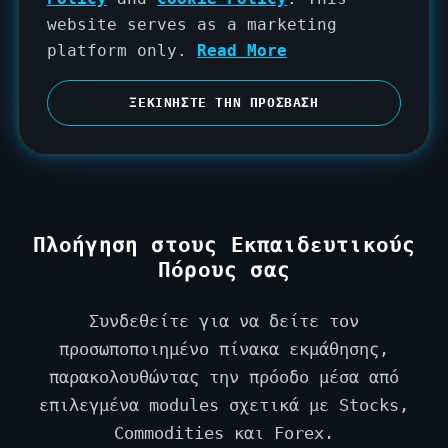
e
website serves as a marketing
d
platform only.
Read More
S
t
ΞΕΚΙΝΗΣΤΕ ΤΗΝ ΠΡΟΣΒΑΣΗ
a
t
e
s
+
Πλοήγηση στους Εκπαιδευτικούς
1
Πόρους σας
Συνδεθείτε για να δείτε τον
προσωποποιημένο πίνακα εκμάθησης,
παρακολουθώντας την πρόοδο μέσα από
επιλεγμένα modules σχετικά με Stocks,
Commodities και Forex.