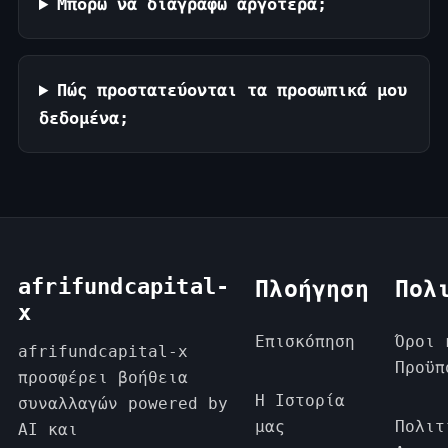
Μπορώ να διαγραφώ αργότερα;
Πώς προστατεύονται τα προσωπικά μου
δεδομένα;
afrifundcapital-
Πλοήγηση
Πολ
x
Επισκόπηση
Όροι 
afrifundcapital-x
Προϋπ
προσφέρει βοήθεια
Η Ιστορία
συναλλαγών powered by
μας
Πολιτ
AI και