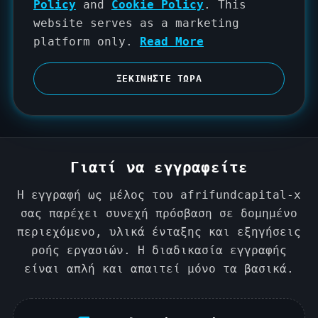
t
Policy
and
Cookie Policy
. This
e
website serves as a marketing
d
platform only.
Read More
S
t
ΞΕΚΙΝΗΣΤΕ ΤΩΡΑ
a
t
e
s
Γιατί να εγγραφείτε
+
1
Η εγγραφή ως μέλος του afrifundcapital-x
σας παρέχει συνεχή πρόσβαση σε δομημένο
περιεχόμενο, υλικά ένταξης και εξηγήσεις
ροής εργασιών. Η διαδικασία εγγραφής
είναι απλή και απαιτεί μόνο τα βασικά.