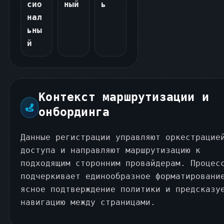
сио
ный
ь
нал
ьны
й
Контекст маршрутизации и
онбординга
Данные регистрации управляют оркестрацие
доступа и направляют маршрутизацию к
подходящим сторонним провайдерам. Процес
подчеркивает единообразное форматировани
ясное подтверждение политики и предсказу
навигацию между страницами.