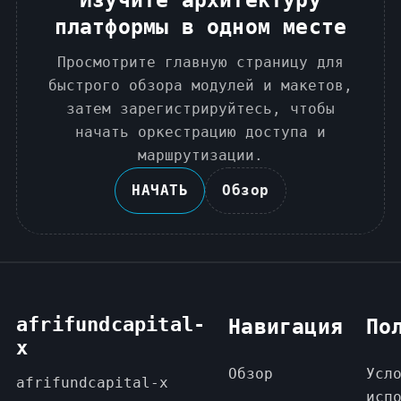
платформы в одном месте
Просмотрите главную страницу для
быстрого обзора модулей и макетов,
затем зарегистрируйтесь, чтобы
начать оркестрацию доступа и
маршрутизации.
НАЧАТЬ
Обзор
afrifundcapital-
Навигация
По
x
Обзор
Усл
afrifundcapital-x
исп