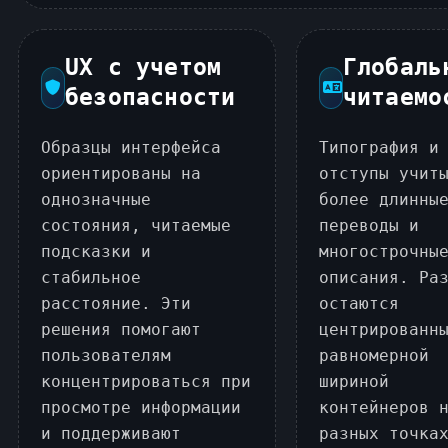
UX с учетом
Глобаль
безопасности
читаемо
Образцы интерфейса
Типография и
ориентированы на
отступы учит
однозначные
более длинны
состояния, читаемые
переводы и
подсказки и
многострочны
стабильное
описания. Ра
расстояние. Эти
остаются
решения помогают
центрированн
пользователям
равномерной
концентрироваться при
шириной
просмотре информации
контейнеров 
и поддерживают
разных точка