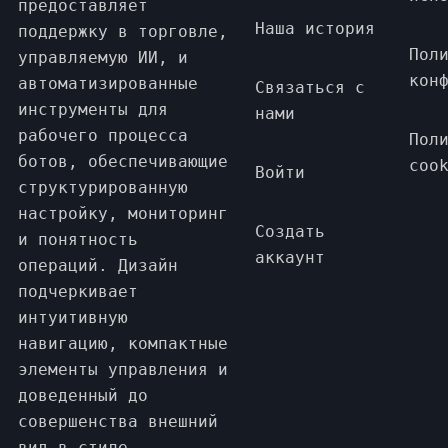
предоставляет
Наша история
поддержку в торговле,
Пол
управляемую ИИ, и
кон
автоматизированные
Связаться с
инструменты для
нами
рабочего процесса
Пол
ботов, обеспечивающие
coo
Войти
структурированную
настройку, мониторинг
Создать
и понятность
аккаунт
операций. Дизайн
подчеркивает
интуитивную
навигацию, компактные
элементы управления и
доведенный до
совершенства внешний