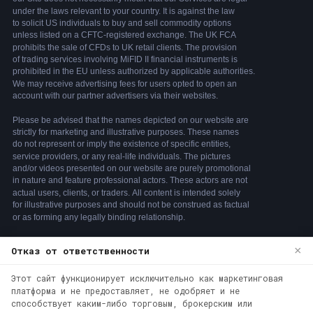
×
Отказ от ответственности
We use cookies to enhance your browsing
experience. By continuing to use our
Этот сайт функционирует исключительно как маркетинговая
платформа и не предоставляет, не одобряет и не
website, you agree to our use of cookies.
способствует каким-либо торговым, брокерским или