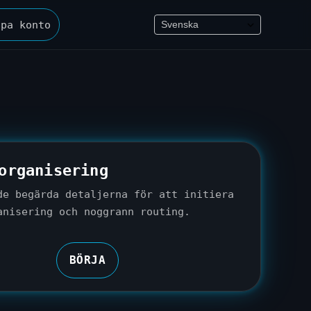
apa konto
organisering
de begärda detaljerna för att initiera
anisering och noggrann routing.
BÖRJA