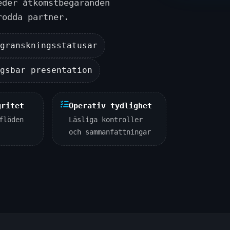
eder åtkomstbegäranden
rodda partner.
 granskningsstatusar
ngsbar presentation
gritet
Operativ tydlighet
flöden
Läsliga kontroller
och sammanfattningar