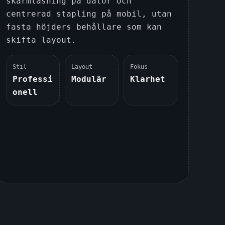
skärmläsning på dator och
centrerad stapling på mobil, utan
fasta höjders behållare som kan
skifta layout.
Stil
Layout
Fokus
Professi
Modulär
Klarhet
onell