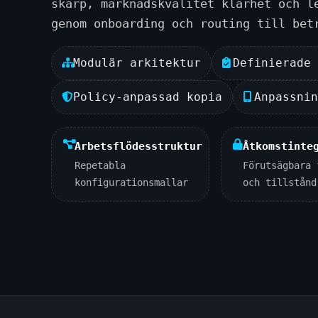
skarp, marknadskvalitet klarhet och l
genom onboarding och routing till bet
Modulär arkitektur
Definierade
Policy-anpassad kopia
Anpassni
Arbetsflödesstruktur
Åtkomstinte
Repetabla
Förutsägbara 
konfigurationsmallar
och tillstånd