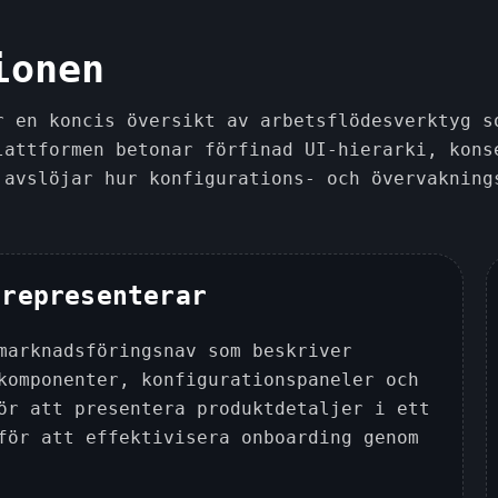
ionen
r en koncis översikt av arbetsflödesverktyg s
lattformen betonar förfinad UI-hierarki, kons
 avslöjar hur konfigurations- och övervakning
 representerar
marknadsföringsnav som beskriver
komponenter, konfigurationspaneler och
ör att presentera produktdetaljer i ett
för att effektivisera onboarding genom