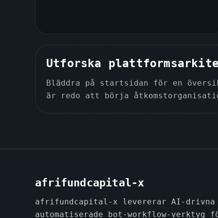
Utforska plattformsarkit
Bläddra på startsidan för en översi
är redo att börja åtkomstorganisati
afrifundcapital-x
afrifundcapital-x levererar AI-drivna
automatiserade bot-workflow-verktyg f