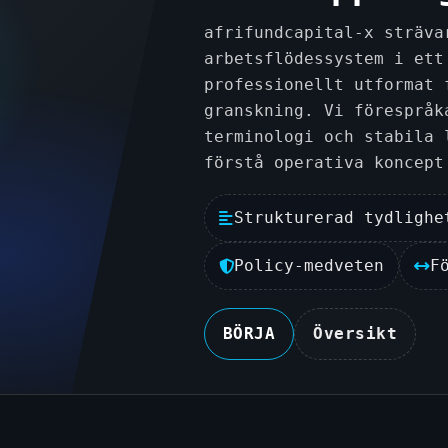
afrifundcapital-x sträva
arbetsflödessystem i ett
professionellt utformat 
granskning. Vi förespråk
terminologi och stabila 
förstå operativa koncept
Strukturerad tydlighe
Policy-medveten
F
BÖRJA
Översikt