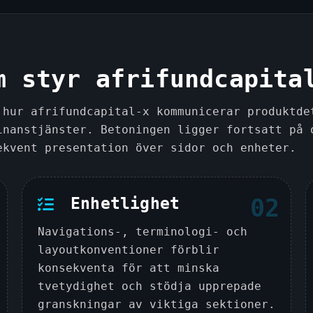
m styr afrifundcapita
 hur afrifundcapital-x kommunicerar produktde
inanstjänster. Betoningen ligger fortsatt på 
ekvent presentation över sidor och enheter.
Enhetlighet
02
Navigations-, terminologi- och
layoutkonventioner förblir
konsekventa för att minska
tvetydighet och stödja upprepade
granskningar av viktiga sektioner.