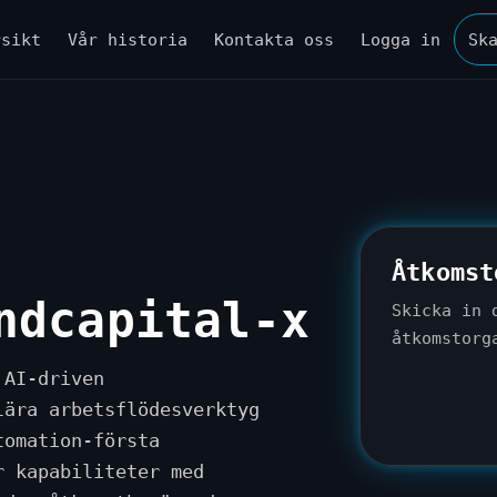
rsikt
Vår historia
Kontakta oss
Logga in
Sk
Åtkomst
ndcapital-x
Skicka in 
åtkomstorg
 AI-driven
lära arbetsflödesverktyg
tomation-första
r kapabiliteter med