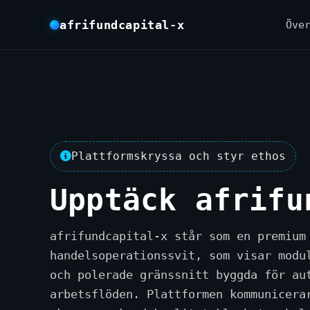
afrifundcapital-x
Öve
Plattformskryssa och styr ethos
Upptäck afrifu
afrifundcapital-x står som en premium
handelsoperationssvit, som visar modu
och polerade gränssnitt byggda för au
arbetsflöden. Plattformen kommunicera