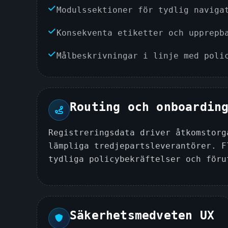
Modulssektioner för tydlig naviga
Konsekventa etiketter och upprepb
Målbeskrivningar i linje med poli
Routing och onboardin
Registreringsdata driver åtkomstorg
lämpliga tredjepartsleverantörer. F
tydliga policybekräftelser och föru
Säkerhetsmedveten UX