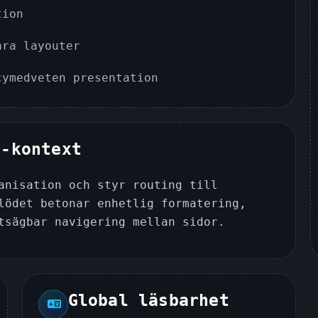
tion
ara layouter
cymedveten presentation
g-kontext
anisation och styr routing till
lödet betonar enhetlig formatering,
tsägbar navigering mellan sidor.
Global läsbarhet