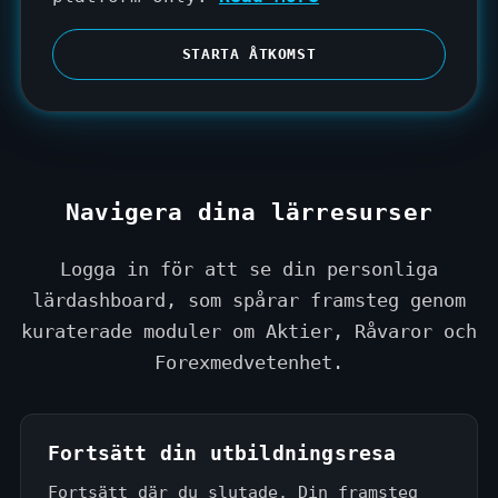
S
t
STARTA ÅTKOMST
a
t
e
s
+
Navigera dina lärresurser
1
Logga in för att se din personliga
lärdashboard, som spårar framsteg genom
kuraterade moduler om Aktier, Råvaror och
Forexmedvetenhet.
Fortsätt din utbildningsresa
Fortsätt där du slutade. Din framsteg