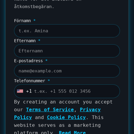
åtkomstbegäran.
Förnamn
*
Efternamn
*
E-postadress
*
Telefonnummer
*
+1
U
n
By creating an account you accept
i
our
Terms of Service
,
Privacy
t
Policy
and
Cookie Policy
. This
e
website serves as a marketing
d
platform only.
Read More