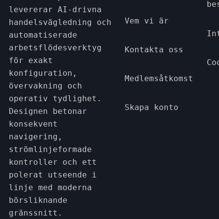
be
levererar AI-drivna
Vem vi är
handelsvägledning och
In
automatiserade
arbetsflödesverktyg
Kontakta oss
för exakt
Co
konfiguration,
Medlemsåtkomst
övervakning och
operativ tydlighet.
Skapa konto
Designen betonar
konsekvent
navigering,
strömlinjeformade
kontroller och ett
polerat utseende i
linje med moderna
börsliknande
gränssnitt.