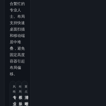
合繁忙的
专业人
士。布局
支持快速
桌面扫描
和移动端
居中堆
叠，避免
固定高度
容器引起
布局偏
移。
风
布
重
格
局
点
专
模
清
业
块
晰