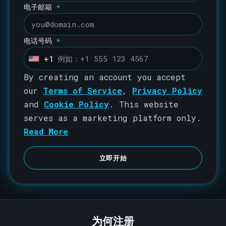
电子邮箱
*
电话号码
*
+1
U
n
By creating an account you accept
i
our
Terms of Service
,
Privacy Policy
t
and
Cookie Policy
. This website
e
serves as a marketing platform only.
d
Read More
S
t
立即开始
a
t
e
s
为何注册